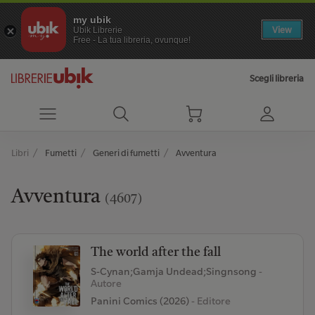
my ubik
View
Ubik Librerie
Free - La tua libreria, ovunque!
Scegli libreria
Libri
Fumetti
Generi di fumetti
Avventura
Avventura
(4607)
The world after the fall
S-Cynan;Gamja Undead;Singnsong
-
Autore
Panini Comics (2026)
- Editore