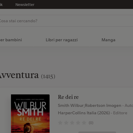
ik
Newsletter
per bambini
Libri per ragazzi
Manga
Avventura
(1415)
Re dei re
Smith Wilbur;Robertson Imogen
- Aut
HarperCollins Italia (2026)
- Editore
(0)