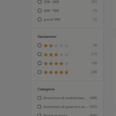
30€ - 60€
(31)
60€ - 90€
(1)
più di 90€
(1)
Valutazioni
(3)
(17)
(15)
(26)
Categorie
Avventura di ambientazione storica
(488)
Avventura di guerra e combattimento
(422)
Storie di mare
(420)