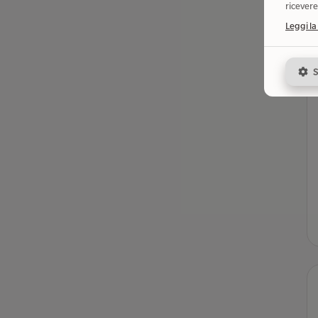
ricevere
Leggi la
S