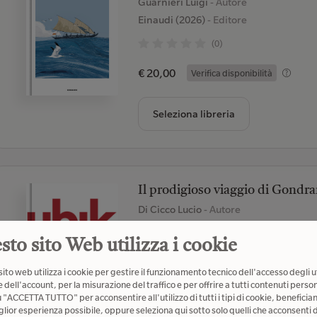
Guarnieri Luigi
- Autore
Einaudi (2026)
- Editore
(0)
€ 20,00
Verifica disponibilità
Seleziona libreria
Il prodigioso viaggio di Gondr
Di Cicco Lucio
- Autore
L'orma (2026)
- Editore
sto sito Web utilizza i cookie
(0)
ito web utilizza i cookie per gestire il funzionamento tecnico dell'accesso degli u
€ 18,00
Verifica disponibilità
 dell'account, per la misurazione del traffico e per offrire a tutti contenuti person
u "ACCETTA TUTTO" per acconsentire all'utilizzo di tutti i tipi di cookie, beneficia
glior esperienza possibile, oppure seleziona qui sotto solo quelli che acconsenti d