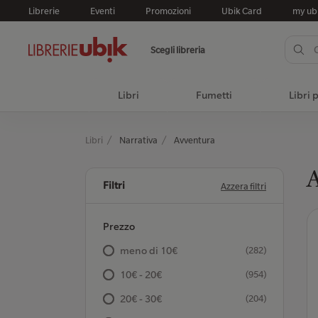
Librerie
Eventi
Promozioni
Ubik Card
my ub
Scegli libreria
Libri
Fumetti
Libri 
Libri
Narrativa
Avventura
Filtri
Azzera filtri
Prezzo
meno di 10€
(282)
10€ - 20€
(954)
20€ - 30€
(204)