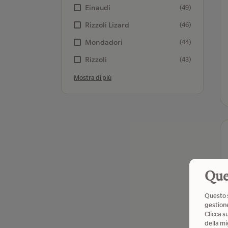
Einaudi
(49)
Rizzoli Lizard
(46)
Mondadori
(44)
Rizzoli
(43)
Mostra di più
Que
Questo s
gestione
Clicca s
della mi