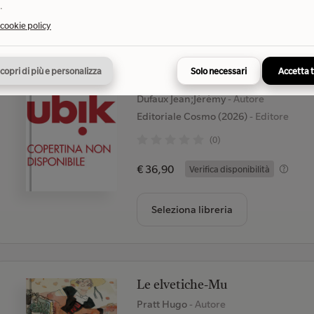
Seleziona libreria
.
 cookie policy
copri di più e personalizza
Solo necessari
Accetta 
Barracuda
Dufaux Jean;Jérémy
- Autore
Editoriale Cosmo (2026)
- Editore
(0)
€ 36,90
Verifica disponibilità
Seleziona libreria
Le elvetiche-Mu
Pratt Hugo
- Autore