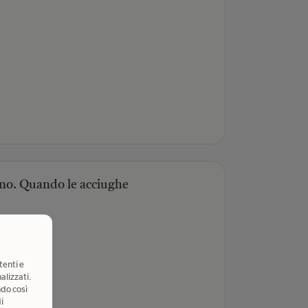
ano. Quando le acciughe
tenti e
alizzati.
ndo così
i